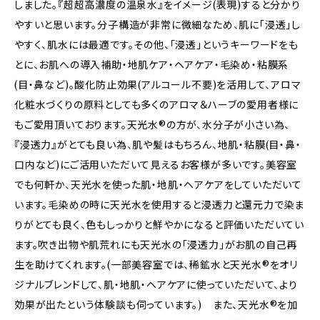
しました。『超超高濃度の温泉水』をイメージ(表現)すると分かり
やすいと思います。分子構造が非常に微細なため、肌に「浸透」し
やすく、肌水には最適です。その他、「浸透」というキーワードをも
とに、お肌への導入補助・地肌ケア・ヘアケア・毛染め・粘膜系
(目・鼻など)。酸化防止効果(アルコール不要)を活用して、アロマ
化粧水づくりの原料としても多くのアロマ＆ハーブの愛用者様に
もご愛用頂いております。天光水®の方が、水分子が小さい為、
『浸透力』がとても良い為、肌や髪はもちろん、地肌・粘膜(目・鼻・
口内など)にご活用いただいて見えるお客様が多いです。美容室
でも何軒か、天光水を使った肌・地肌・ヘアケアをしていただいて
います。毛染めの時に天光水を使用すると浸透力と還元力で染ま
りがとても良く、色もしっかりと鮮やかになると評価いただいてい
ます。吹き出物や肌荒れにも天光水の「浸透力」がお肌の自己再
生を助けてくれます。(一部美容室では、稀鉱水と天光水®をオリ
ジナルブレンドして、肌・地肌・ヘアケアに使っていただいて、より
効果が出たという体験談も伺っています。) また、天光水®を加