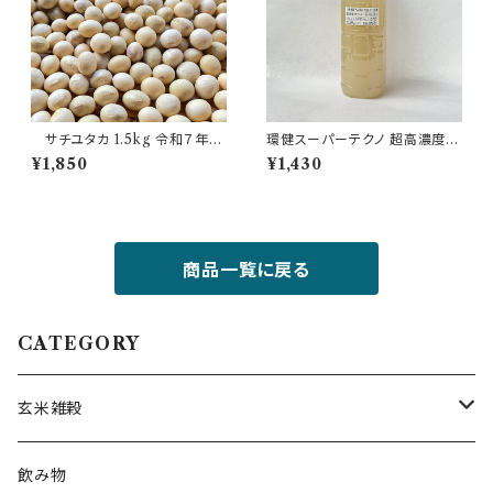
サチユタカ 1.5kg 令和７年産
環健スーパーテクノ 超高濃度ミ
國吉農園
ネラル水 白鉱水 500cc
¥1,850
¥1,430
商品一覧に戻る
CATEGORY
玄米雑穀
お米
飲み物