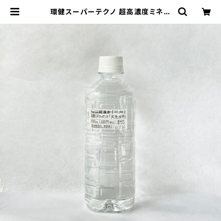
環健スーパーテクノ 超高濃度ミネラ
ル水 天光水® 500cc | 自然食BIO
ONLINESHOP