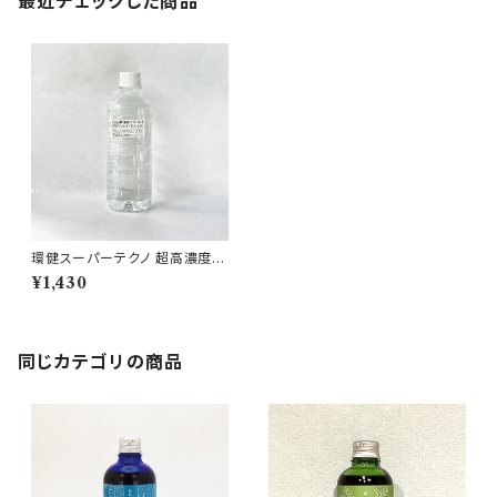
最近チェックした商品
環健スーパーテクノ 超高濃度ミ
ネラル水 天光水® 500cc
¥1,430
同じカテゴリの商品