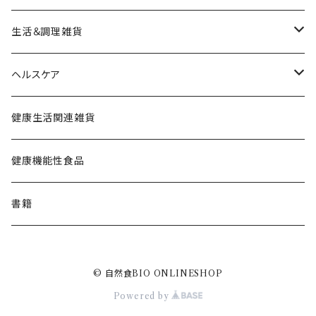
お豆
生活＆調理雑貨
その他雑穀
調理器具
ヘルスケア
雑貨
エコベーダ
健康生活関連雑貨
健康生活関連
健康機能性食品
書籍
© 自然食BIO ONLINESHOP
Powered by