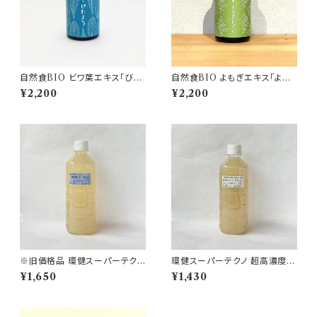
自然食BIO ビワ葉エキス「びわ
自然食BIO よもぎエキス「よも
よう」
ぎしずく」
¥2,200
¥2,200
※旧価格品 環健スーパーテクノ
環健スーパーテクノ 超高濃度ミ
超高濃度ミネラル水 稀鉱水 50
ネラル水 白鉱水 500cc
¥1,650
¥1,430
0cc