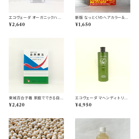
エコヴェーダ オーガニックハー
新版 なっとく!のヘアカラー&ヘ
バルヘアカラー レッド
ナ&美容室選び
¥2,640
¥1,650
東城百合子著 家庭でできる自然
エコヴェーダ マヘンディ トリー
療法
トメントＨ 500ml（詰替え用）
¥2,420
¥4,950