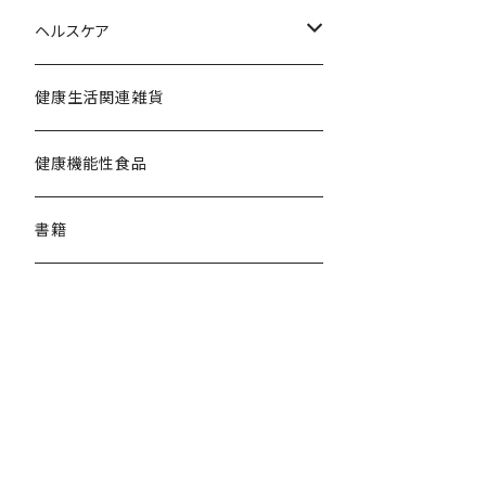
その他雑穀
調理器具
ヘルスケア
雑貨
エコベーダ
健康生活関連雑貨
健康生活関連
健康機能性食品
書籍