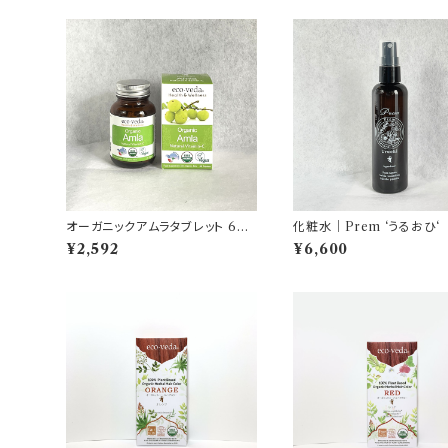
オーガニックアムラタブレット 60
化粧水｜Prem ‘うるおひ‘
個×0.4ｇ
¥2,592
¥6,600