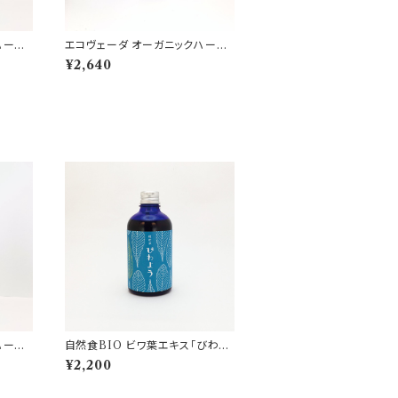
ハーバ
エコヴェーダ オーガニックハーバ
ルヘアカラー ディープチェスナッ
¥2,640
ト
ハーバ
自然食BIO ビワ葉エキス「びわよ
う」
¥2,200