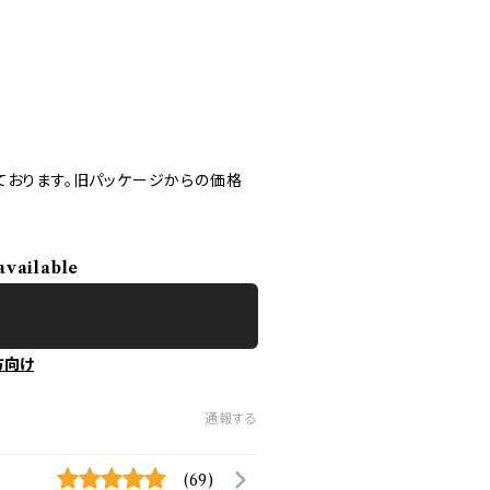
ております。旧パッケージからの価格
available
方向け
通報する
(69)