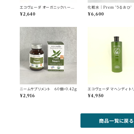
エコヴェーダ オーガニックハーバ
化粧水｜Prem ‘うるおひ‘
ルヘアカラー ディープチェスナッ
¥2,640
¥6,600
ト
ニームサプリメント 60個×0.42ｇ
エコヴェーダ マヘンディ ト
メントＨ 500ml（詰替え用
¥2,916
¥4,950
商品一覧に戻る