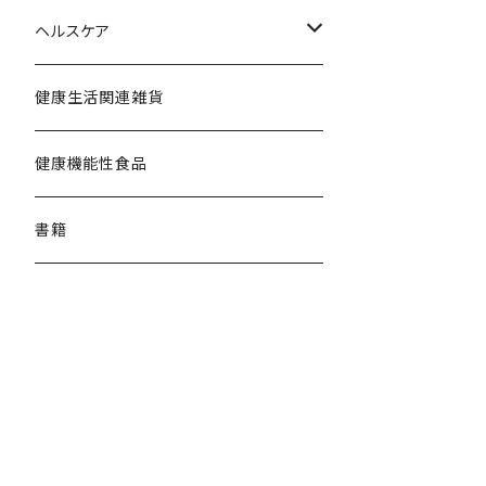
その他雑穀
調理器具
ヘルスケア
雑貨
エコベーダ
健康生活関連雑貨
健康生活関連
健康機能性食品
書籍