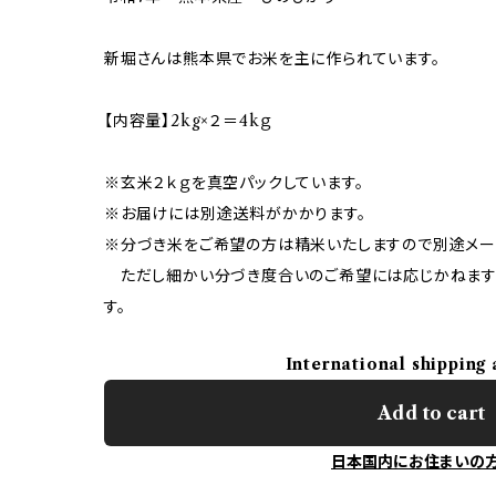
新堀さんは熊本県でお米を主に作られています。
【内容量】2kg×２＝4kｇ
※玄米２ｋｇを真空パックしています。
※お届けには別途送料がかかります。
※分づき米をご希望の方は精米いたしますので別途メー
ただし細かい分づき度合いのご希望には応じかねます
す。
International shipping 
Add to cart
日本国内にお住まいの