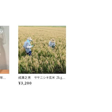
成澤之男 ササニシキ玄米 2kg
令和7年産 今季販売の予定はあり
¥3,200
ません。